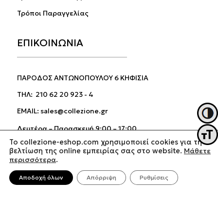
Τρόποι Παραγγελίας
ΕΠΙΚΟΙΝΩΝΙΑ
ΠΑΡΟΔΟΣ ΑΝΤΩΝΟΠΟΥΛΟΥ 6 ΚΗΦΙΣΙΑ
ΤΗΛ:
210 62 20 923
-
4
EMAIL:
sales@collezione.gr
Εναλλ
Δευτέρα – Παρασκευή 9:00 – 17:00
Εναλ
Σάββατο 9:00 – 15:00
To collezione-eshop.com χρησιμοποιεί cookies για τη
βελτίωση της online εμπειρίας σας στο website.
Μάθετε
περισσότερα
.
Αποδοχή όλων
Απόρριψη
Ρυθμίσεις