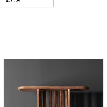
843,20
€