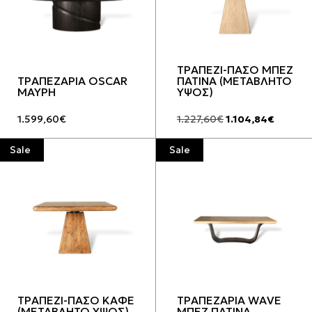
ΤΡΑΠΕΖΙ-ΠΑΣΟ ΜΠΕΖ
ΤΡΑΠΕΖΑΡΙΑ OSCAR
ΠΑΤΙΝΑ (ΜΕΤΑΒΛΗΤΟ
ΜΑΥΡΗ
ΥΨΟΣ)
Original
Η
1.599,60
€
1.227,60
€
1.104,84
€
price
τρέχου
was:
τιμή
1.227,60€.
είναι:
Sale
Sale
1.104,8
ΤΡΑΠΕΖΙ-ΠΑΣΟ ΚΑΦΕ
ΤΡΑΠΕΖΑΡΙΑ WAVE
(ΜΕΤΑΒΛΗΤΟ ΥΨΟΣ)
ΜΠΕΖ ΠΑΤΙΝΑ