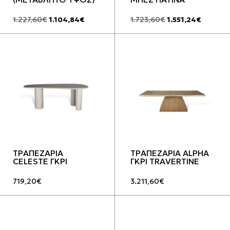
Original
Η
Original
Η
1.227,60
€
1.104,84
€
1.723,60
€
1.551,24
€
price
τρέχουσα
price
τρέχου
was:
τιμή
was:
τιμή
1.227,60€.
είναι:
1.723,60€.
είναι:
1.104,84€.
1.551,24
ΤΡΑΠΕΖΑΡΙΑ
ΤΡΑΠΕΖΑΡΙΑ ALPHA
CELESTE ΓΚΡΙ
ΓΚΡΙ TRAVERTINE
719,20
€
3.211,60
€