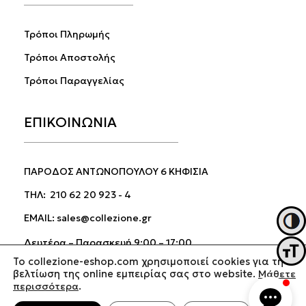
Τρόποι Πληρωμής
Τρόποι Αποστολής
Τρόποι Παραγγελίας
ΕΠΙΚΟΙΝΩΝΙΑ
ΠΑΡΟΔΟΣ ΑΝΤΩΝΟΠΟΥΛΟΥ 6 ΚΗΦΙΣΙΑ
ΤΗΛ:
210 62 20 923
-
4
EMAIL:
sales@collezione.gr
Εναλλ
Δευτέρα – Παρασκευή 9:00 – 17:00
Εναλ
Σάββατο 9:00 – 15:00
To collezione-eshop.com χρησιμοποιεί cookies για τη
βελτίωση της online εμπειρίας σας στο website.
Μάθετε
περισσότερα
.