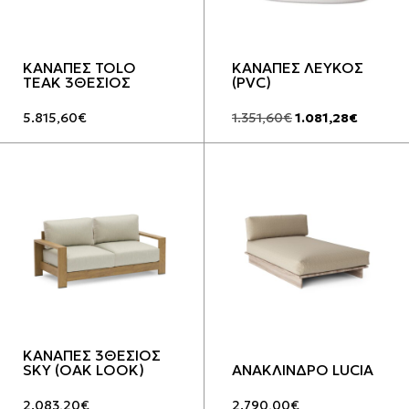
ΚΑΝΑΠΕΣ TOLO
ΚΑΝΑΠΕΣ ΛΕΥΚΟΣ
TEAK 3ΘΕΣΙΟΣ
(PVC)
Original
Η
5.815,60
€
1.351,60
€
1.081,28
€
price
τρέχου
was:
τιμή
1.351,60€.
είναι:
1.081,28
ΚΑΝΑΠΕΣ 3ΘΕΣΙΟΣ
SKY (OAK LOOK)
ΑΝΑΚΛΙΝΔΡΟ LUCIA
2.083,20
€
2.790,00
€