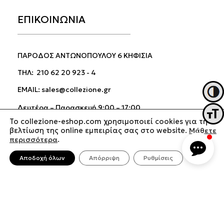
ΕΠΙΚΟΙΝΩΝΙΑ
ΠΑΡΟΔΟΣ ΑΝΤΩΝΟΠΟΥΛΟΥ 6 ΚΗΦΙΣΙΑ
ΤΗΛ:
210 62 20 923
-
4
EMAIL:
sales@collezione.gr
Εναλλ
Δευτέρα – Παρασκευή 9:00 – 17:00
Εναλ
Σάββατο 9:00 – 15:00
To collezione-eshop.com χρησιμοποιεί cookies για τη
βελτίωση της online εμπειρίας σας στο website.
Μάθετε
περισσότερα
.
Αποδοχή όλων
Απόρριψη
Ρυθμίσεις
Όροι & Προϋποθέσεις