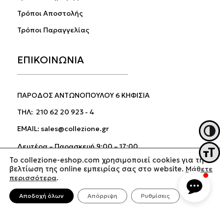
Τρόποι Αποστολής
Τρόποι Παραγγελίας
ΕΠΙΚΟΙΝΩΝΙΑ
ΠΑΡΟΔΟΣ ΑΝΤΩΝΟΠΟΥΛΟΥ 6 ΚΗΦΙΣΙΑ
ΤΗΛ:
210 62 20 923
-
4
EMAIL:
sales@collezione.gr
Εναλλ
Δευτέρα – Παρασκευή 9:00 – 17:00
Εναλ
Σάββατο 9:00 – 15:00
To collezione-eshop.com χρησιμοποιεί cookies για τη
βελτίωση της online εμπειρίας σας στο website.
Μάθετε
περισσότερα
.
Αποδοχή όλων
Απόρριψη
Ρυθμίσεις